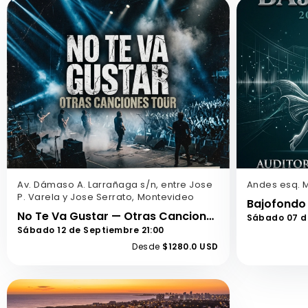
Av. Dámaso A. Larrañaga s/n, entre Jose
Andes esq. 
P. Varela y Jose Serrato, Montevideo
Bajofondo 
No Te Va Gustar — Otras Canciones Tour
Sábado 07 d
Sábado 12 de Septiembre 21:00
Desde
$1280.0 USD