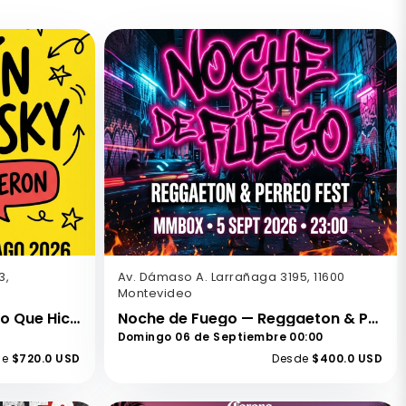
3,
Av. Dámaso A. Larrañaga 3195, 11600
Montevideo
Martín Piroyansky — Sé Lo Que Hicieron
Noche de Fuego — Reggaeton & Perreo Fest
Domingo 06 de Septiembre 00:00
de
$720.0 USD
Desde
$400.0 USD