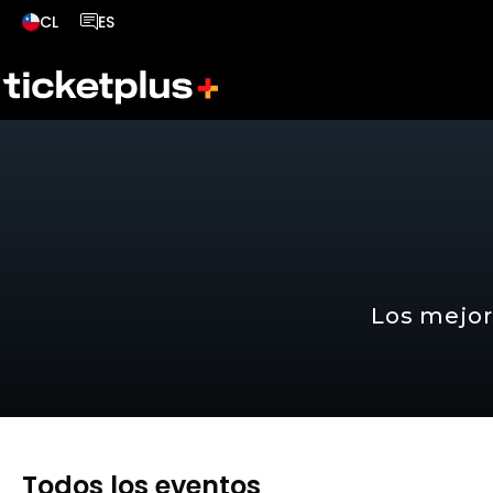
CL
ES
País seleccionado, cambiar país
Idioma seleccionado, cambiar idioma
Los mejor
Todos los eventos