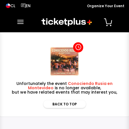
CL
EN
Organize Your Event
País seleccionado, cambiar país
Idioma seleccionado, cambiar idioma
toggle navigation
access_time
Unfortunately the event
Conociendo Rusia en
Montevideo
is no longer available,
but we have related events that may interest you,
BACK TO TOP