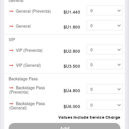
General
General (Preventa)
$U1.440
General
$U1.800
VIP
VIP (Preventa)
$U2.800
VIP (General)
$U3.500
Backstage Pass
Backstage Pass
$U4.800
(Preventa)
Backstage Pass
$U6.000
(General)
Values Include Service Charge
Add