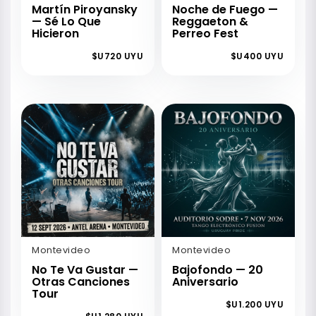
Martín Piroyansky
Noche de Fuego —
— Sé Lo Que
Reggaeton &
Hicieron
Perreo Fest
$U720 UYU
$U400 UYU
Montevideo
Montevideo
No Te Va Gustar —
Bajofondo — 20
Otras Canciones
Aniversario
Tour
$U1.200 UYU